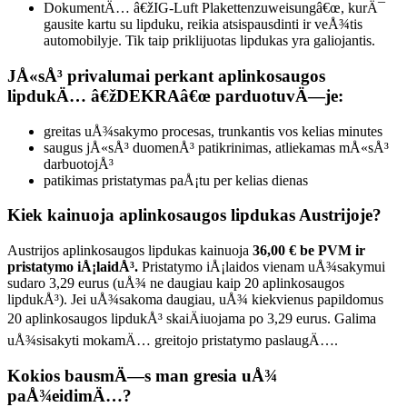
DokumentÄ… â€žIG-Luft Plakettenzuweisungâ€œ, kurÄ¯
gausite kartu su lipduku, reikia atsispausdinti ir veÅ¾tis
automobilyje. Tik taip priklijuotas lipdukas yra galiojantis.
JÅ«sÅ³ privalumai perkant aplinkosaugos
lipdukÄ… â€žDEKRAâ€œ parduotuvÄ—je:
greitas uÅ¾sakymo procesas, trunkantis vos kelias minutes
saugus jÅ«sÅ³ duomenÅ³ patikrinimas, atliekamas mÅ«sÅ³
darbuotojÅ³
patikimas pristatymas paÅ¡tu per kelias dienas
Kiek kainuoja aplinkosaugos lipdukas Austrijoje?
Austrijos aplinkosaugos lipdukas kainuoja
36,00 €
be PVM ir
pristatymo iÅ¡laidÅ³.
Pristatymo iÅ¡laidos vienam uÅ¾sakymui
sudaro 3,29 eurus (uÅ¾ ne daugiau kaip 20 aplinkosaugos
lipdukÅ³). Jei uÅ¾sakoma daugiau, uÅ¾ kiekvienus papildomus
20 aplinkosaugos lipdukÅ³ skaiÄiuojama po 3,29 eurus. Galima
uÅ¾sisakyti mokamÄ… greitojo pristatymo paslaugÄ….
Kokios bausmÄ—s man gresia uÅ¾
paÅ¾eidimÄ…?