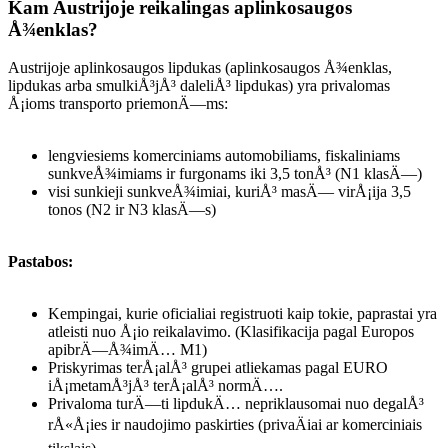
Kam Austrijoje reikalingas aplinkosaugos
Å¾enklas?
Austrijoje aplinkosaugos lipdukas (aplinkosaugos Å¾enklas,
lipdukas arba smulkiÅ³jÅ³ daleliÅ³ lipdukas) yra privalomas
Å¡ioms transporto priemonÄ—ms:
lengviesiems komerciniams automobiliams, fiskaliniams
sunkveÅ¾imiams ir furgonams iki 3,5 tonÅ³ (N1 klasÄ—)
visi sunkieji sunkveÅ¾imiai, kuriÅ³ masÄ— virÅ¡ija 3,5
tonos (N2 ir N3 klasÄ—s)
Pastabos:
Kempingai, kurie oficialiai registruoti kaip tokie, paprastai yra
atleisti nuo Å¡io reikalavimo. (Klasifikacija pagal Europos
apibrÄ—Å¾imÄ… M1)
Priskyrimas terÅ¡alÅ³ grupei atliekamas pagal EURO
iÅ¡metamÅ³jÅ³ terÅ¡alÅ³ normÄ….
Privaloma turÄ—ti lipdukÄ… nepriklausomai nuo degalÅ³
rÅ«Å¡ies ir naudojimo paskirties (privaÄiai ar komerciniais