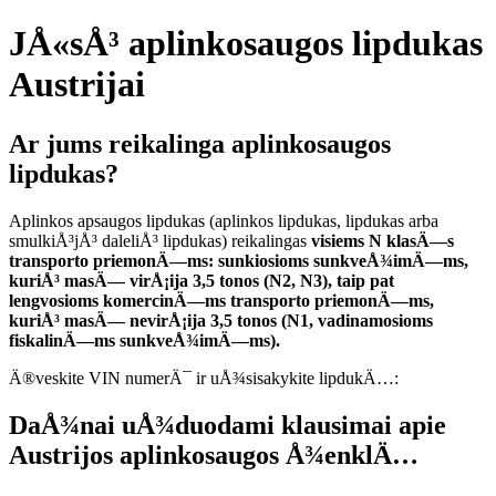
JÅ«sÅ³ aplinkosaugos lipdukas
Austrijai
Ar jums reikalinga aplinkosaugos
lipdukas?
Aplinkos apsaugos lipdukas (aplinkos lipdukas, lipdukas arba
smulkiÅ³jÅ³ daleliÅ³ lipdukas) reikalingas
visiems N klasÄ—s
transporto priemonÄ—ms: sunkiosioms sunkveÅ¾imÄ—ms,
kuriÅ³ masÄ— virÅ¡ija 3,5 tonos (N2, N3), taip pat
lengvosioms komercinÄ—ms transporto priemonÄ—ms,
kuriÅ³ masÄ— nevirÅ¡ija 3,5 tonos (N1, vadinamosioms
fiskalinÄ—ms sunkveÅ¾imÄ—ms).
Ä®veskite VIN numerÄ¯ ir uÅ¾sisakykite lipdukÄ…:
DaÅ¾nai uÅ¾duodami klausimai apie
Austrijos
aplinkosaugos Å¾enklÄ…