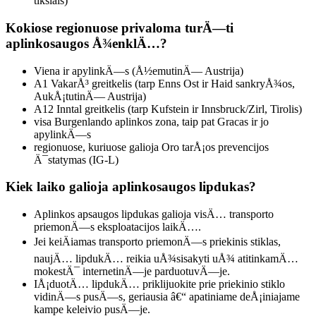
tikslais)
Kokiose regionuose privaloma turÄ—ti
aplinkosaugos Å¾enklÄ…?
Viena ir apylinkÄ—s (Å½emutinÄ— Austrija)
A1 VakarÅ³ greitkelis (tarp Enns Ost ir Haid sankryÅ¾os,
AukÅ¡tutinÄ— Austrija)
A12 Inntal greitkelis (tarp Kufstein ir Innsbruck/Zirl, Tirolis)
visa Burgenlando aplinkos zona, taip pat Gracas ir jo
apylinkÄ—s
regionuose, kuriuose galioja Oro tarÅ¡os prevencijos
Ä¯statymas (IG-L)
Kiek laiko galioja aplinkosaugos lipdukas?
Aplinkos apsaugos lipdukas galioja visÄ… transporto
priemonÄ—s eksploatacijos laikÄ….
Jei keiÄiamas transporto priemonÄ—s priekinis stiklas,
naujÄ… lipdukÄ… reikia uÅ¾sisakyti uÅ¾ atitinkamÄ…
mokestÄ¯ internetinÄ—je parduotuvÄ—je.
IÅ¡duotÄ… lipdukÄ… priklijuokite prie priekinio stiklo
vidinÄ—s pusÄ—s, geriausia â€“ apatiniame deÅ¡iniajame
kampe keleivio pusÄ—je.